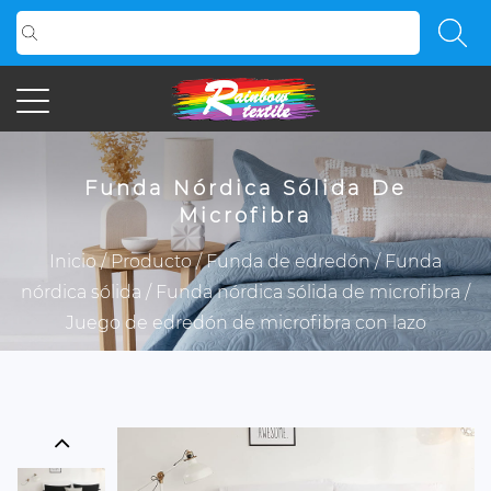
Funda Nórdica Sólida De
Microfibra
Inicio
/
Producto
/
Funda de edredón
/
Funda
nórdica sólida
/
Funda nórdica sólida de microfibra
/
Juego de edredón de microfibra con lazo