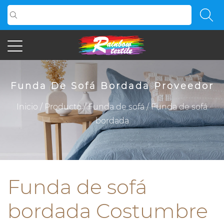
Funda De Sofá Bordada Proveedor
Inicio
/
Producto
/
Funda de sofá
/
Funda de sofá
bordada
Funda de sofá
bordada Costumbre