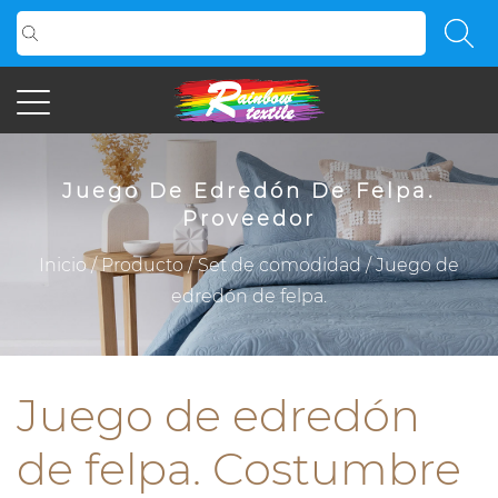
Juego De Edredón De Felpa.
Proveedor
Inicio
/
Producto
/
Set de comodidad
/
Juego de
edredón de felpa.
Juego de edredón
de felpa. Costumbre