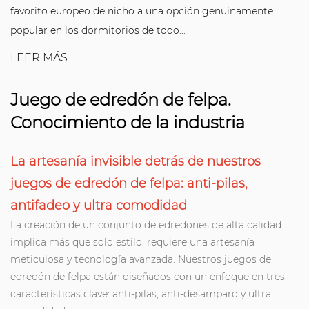
favorito europeo de nicho a una opción genuinamente
popular en los dormitorios de todo...
LEER MÁS
Juego de edredón de felpa.
Conocimiento de la industria
La artesanía invisible detrás de nuestros
juegos de edredón de felpa: anti-pilas,
antifadeo y ultra comodidad
La creación de un conjunto de edredones de alta calidad
implica más que solo estilo: requiere una artesanía
meticulosa y tecnología avanzada. Nuestros juegos de
edredón de felpa están diseñados con un enfoque en tres
características clave: anti-pilas, anti-desamparo y ultra