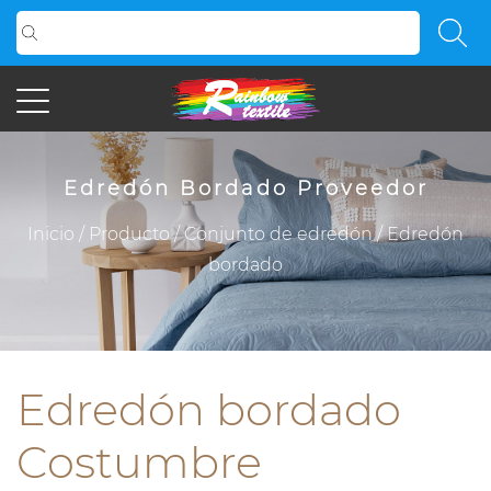
Edredón Bordado Proveedor
Inicio
/
Producto
/
Conjunto de edredón
/
Edredón
bordado
Edredón bordado
Costumbre