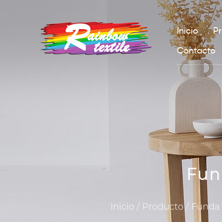
Inicio
P
Contacto
Fun
Inicio
/
Producto
/
Funda