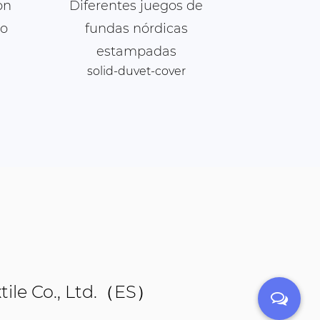
on
Diferentes juegos de
Funda 
ño
fundas nórdicas
algodón
solid-
estampadas
solid-duvet-cover
ile Co., Ltd.（ES）