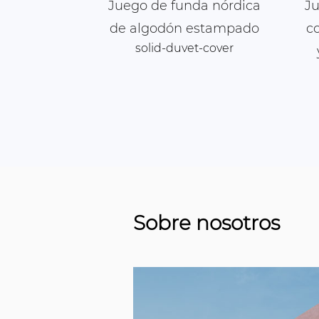
da nórdica
Juego de funda nórdica
Ju
pado de
de algodón estampado
c
solid-duvet-cover
s
t-cover
Sobre nosotros