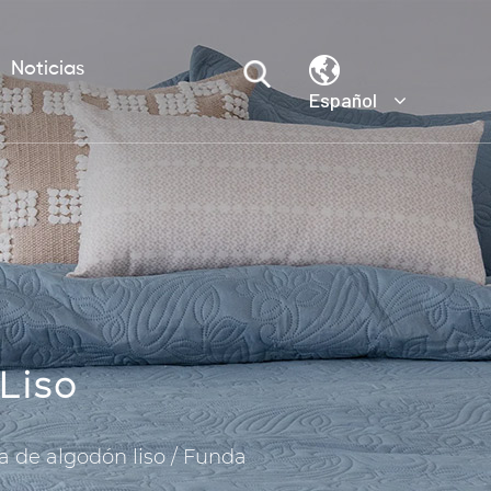
Noticias
Español
Liso
a de algodón liso
/
Funda