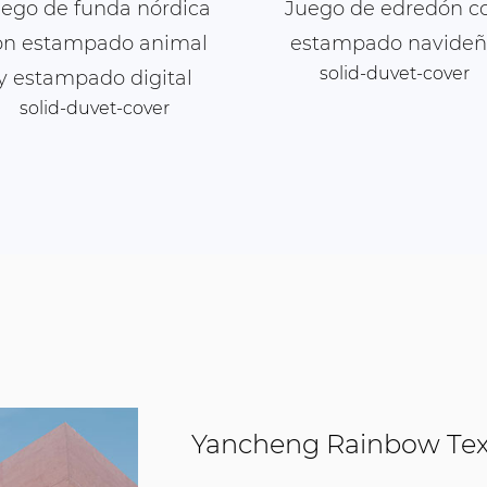
ego de funda nórdica
Juego de edredón c
on estampado animal
estampado navide
solid-duvet-cover
y estampado digital
solid-duvet-cover
Yancheng Rainbow Text