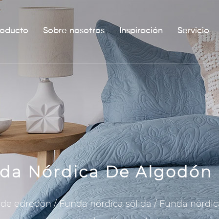
roducto
Sobre nosotros
Inspiración
Servicio
da Nórdica De Algodón 
 de edredón
/
Funda nórdica sólida
/
Funda nórdic