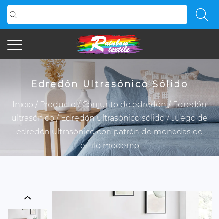
Edredón Ultrasónico Sólido
Inicio
/
Producto
/
Conjunto de edredón
/
Edredón
ultrasónico
/
Edredón ultrasónico sólido
/
Juego de
edredón ultrasónico con patrón de monedas de
estilo moderno