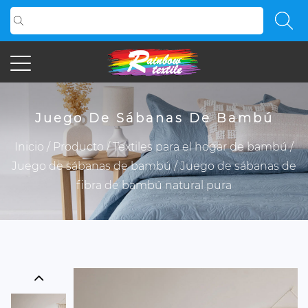
Juego De Sábanas De Bambú
Inicio
/
Producto
/
Textiles para el hogar de bambú
/
Juego de sábanas de bambú
/
Juego de sábanas de
fibra de bambú natural pura